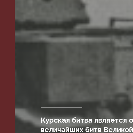
Курская битва является 
величайших битв Велико