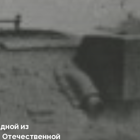
одной из
й Отечественной