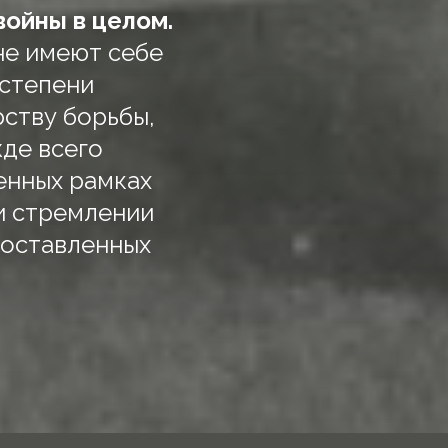
войны в целом.
не имеют себе
 степени
ству борьбы,
де всего
енных рамках
и стремлении
поставленных